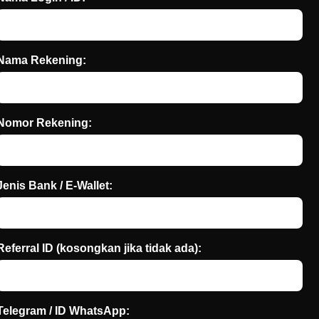
Nama Rekening:
Nomor Rekening:
Jenis Bank / E-Wallet:
Referral ID (kosongkan jika tidak ada):
Telegram / ID WhatsApp: