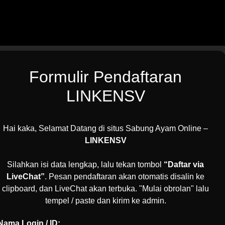
Formulir Pendaftaran
LINKENSV
Hai kaka, Selamat Datang di situs Sabung Ayam Online –
LINKENSV
Silahkan isi data lengkap, lalu tekan tombol
“Daftar via
LiveChat”
. Pesan pendaftaran akan otomatis disalin ke
clipboard, dan LiveChat akan terbuka. "Mulai obrolan" lalu
tempel / paste dan kirim ke admin.
Nama Login / ID: