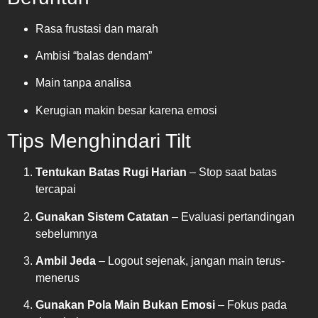
Rasa frustasi dan marah
Ambisi “balas dendam”
Main tanpa analisa
Kerugian makin besar karena emosi
Tips Menghindari Tilt
Tentukan Batas Rugi Harian
– Stop saat batas
tercapai
Gunakan Sistem Catatan
– Evaluasi pertandingan
sebelumnya
Ambil Jeda
– Logout sejenak, jangan main terus-
menerus
Gunakan Pola Main Bukan Emosi
– Fokus pada