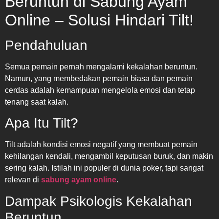
Beruntun di Sabung Ayam
Online – Solusi Hindari Tilt!
Pendahuluan
Semua pemain pernah mengalami kekalahan beruntun.
Namun, yang membedakan pemain biasa dan pemain
cerdas adalah kemampuan mengelola emosi dan tetap
tenang saat kalah.
Apa Itu Tilt?
Tilt adalah kondisi emosi negatif yang membuat pemain
kehilangan kendali, mengambil keputusan buruk, dan makin
sering kalah. Istilah ini populer di dunia poker, tapi sangat
relevan di
sabung ayam online
.
Dampak Psikologis Kekalahan
Beruntun